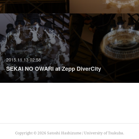
2015.11.13 02:58
SEKAI NO OWARI at Zepp DiverCity
Copyright ©
2026
Satoshi Hashizume / University of Tsukuba
.